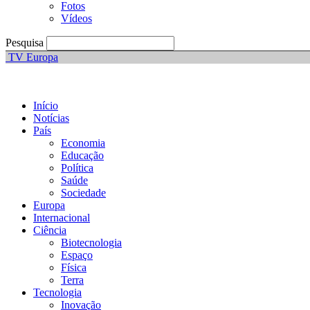
Fotos
Vídeos
Pesquisa
TV Europa
Início
Notícias
País
Economia
Educação
Política
Saúde
Sociedade
Europa
Internacional
Ciência
Biotecnologia
Espaço
Física
Terra
Tecnologia
Inovação