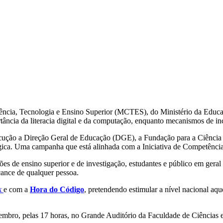
iência, Tecnologia e Ensino Superior (MCTES), do Ministério da Educa
rtância da literacia digital e da computação, enquanto mecanismos de i
cução a Direção Geral de Educação (DGE), a Fundação para a Ciência e
ógica. Uma campanha que está alinhada com a Iniciativa de Competênci
es de ensino superior e de investigação, estudantes e público em gera
cance de qualquer pessoa.
k
e com a
Hora do Código
, pretendendo estimular a nível nacional aqu
embro, pelas 17 horas, no Grande Auditório da Faculdade de Ciênci