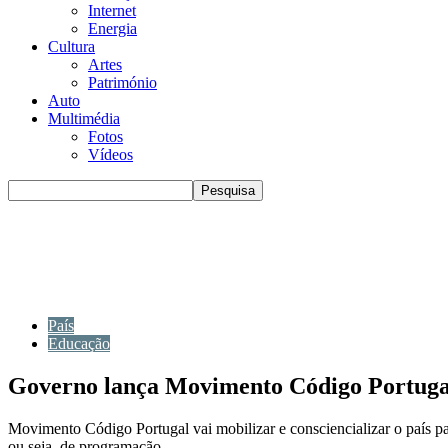
Internet
Energia
Cultura
Artes
Património
Auto
Multimédia
Fotos
Vídeos
País
Educação
Governo lança Movimento Código Portuga
Movimento Código Portugal vai mobilizar e consciencializar o país par
ou seja, de programação.